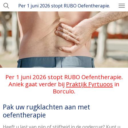
Per 1 juni 2026 stopt RUBO Oefentherapie.
Ga
direct
naar
de
hoofdinhoud
Per 1 juni 2026 stopt RUBO Oefentherapie.
Aniek gaat verder bij
Praktijk Fyrtuoos
in
Borculo.
Pak uw rugklachten aan met
oefentherapie
Heeft u last van pijn of stijfheid in de onderrug? Kunt u